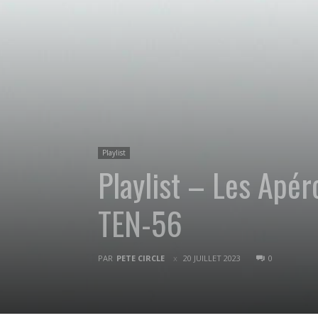
Playlist
Playlist – Les Apé
TEN-56
PAR
PETE CIRCLE
20 JUILLET 2023
0