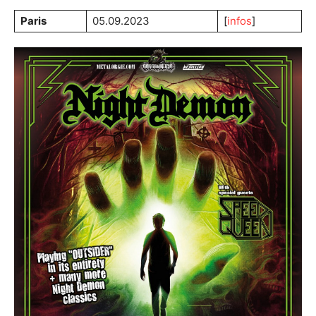
Paris
05.09.2023
[
infos
]