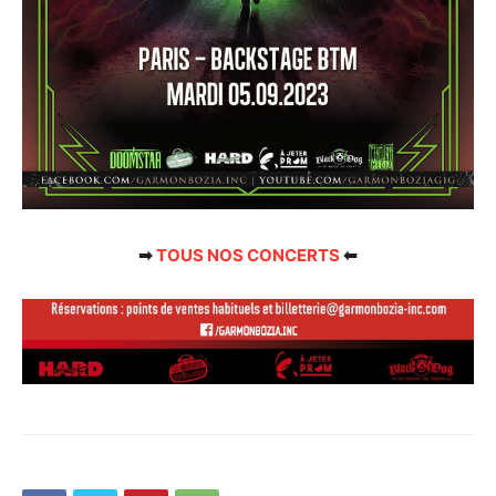
➡
TOUS NOS CONCERTS
⬅