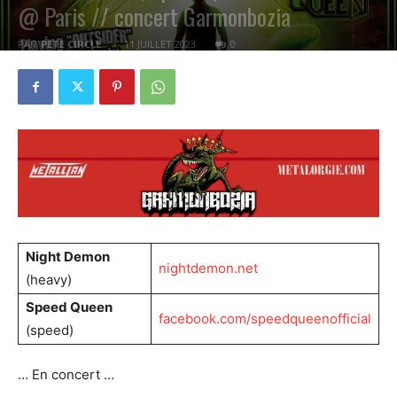
@ Paris // concert Garmonbozia
PAR
PETE CIRCLE
11 JUILLET 2023
0
Night Demon
nightdemon.net
(heavy)
Speed Queen
facebook.com/speedqueenofficial
(speed)
… En concert …