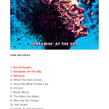
Liste des titres :
1.
Out Of Pocket
2.
Screamin’ At The Sky
3.
Nervous
4. When The Pain Comes
5. Show Me What It Feels Like
6. R.O.A.R.
7. Smile, World
8. The Mess You Made
9. Who Are You Today?
10. Not Afraid
11. Here’s To The Hopeless