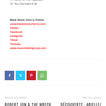
12. You Can Have It All
Black Stone Cherry Online:
www.blackstonecherry.com
Twitter
Facebook
Instagram
Tiktok
Youtube
www.mascotlabelgroup.com
Article précédent
Article suivant
ROBERT JON & THE WRECK,
DÉCOUVERTE : ARIELLE/