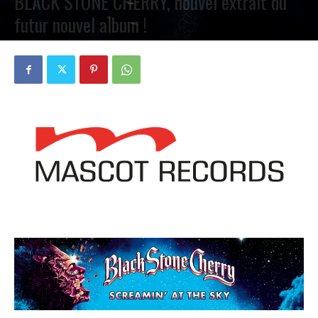
BLACK STONE CHERRY, nouvel extrait du
futur nouvel album !
PAR
PETE CIRCLE
9 JUILLET 2023
0