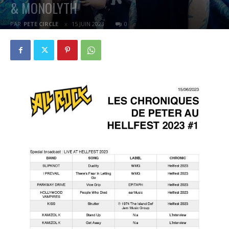
& MONOLYTH
PAR
PETE CIRCLE
15 JUIN 2023
0