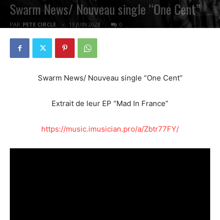
Swarm News/ Nouveau single “One Cent”
PAR
PETE CIRCLE
13 JUIN 2023
0
Swarm News/ Nouveau single “One Cent”
Extrait de leur EP “Mad In France”
https://music.imusician.pro/a/Zbtr77FY/