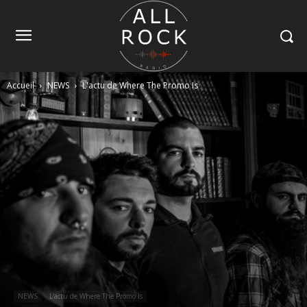
Accueil
NEWS
L'actu de Where The Promo Is
NEWS
L'actu de Where The Promo Is