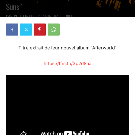
Suns”
PAR
PETE CIRCLE
7 JUIN 2023
0
Titre extrait de leur nouvel album “Afterworld”
https://ffm.to/3p2d8aa