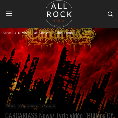
Accueil
NEWS
L'actu de Where The Promo Is
NEWS
L'actu de Where The Promo Is
CARCARIASS News/ Lyric vidéo “Billions Of