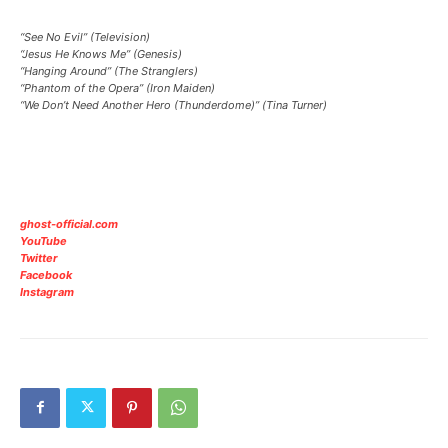
“See No Evil”
(Television)
“Jesus He Knows Me”
(Genesis)
“Hanging Around”
(The Stranglers)
“Phantom of the Opera”
(Iron Maiden)
“We Don’t Need Another Hero (Thunderdome)”
(Tina Turner)
ghost-official.com
YouTube
Twitter
Facebook
Instagram