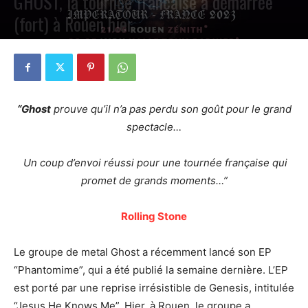
GHOST, la tournée française a démarrée
(fort) à Rouen hier
PAR
PETE CIRCLE
22 MAI 2023
0
“Ghost
prouve qu’il n’a pas perdu son goût pour le grand
spectacle…
Un coup d’envoi réussi pour une tournée française qui
promet de grands moments…”
Rolling Stone
Le groupe de metal Ghost a récemment lancé son EP
“Phantomime”, qui a été publié la semaine dernière. L’EP
est porté par une reprise irrésistible de Genesis, intitulée
“Jesus He Knows Me”. Hier, à Rouen, le groupe a