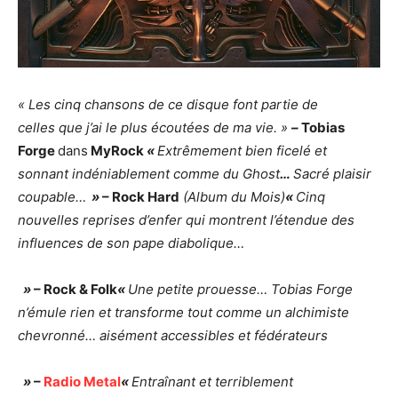
« Les cinq chansons de ce disque font partie de
celles
que j’ai le plus écoutées de ma vie. »
–
Tobias
Forge
dans
MyRock
«
Extrêmement bien ficelé et
sonnant indéniablement comme du Ghost
…
Sacré plaisir
coupable…
»
–
Rock Hard
(Album du Mois)
«
Cinq
nouvelles reprises d’enfer qui montrent l’étendue
des
influences de son pape diabolique…
»
–
Rock & Folk
«
Une petite prouesse… Tobias Forge
n’émule rien et transforme tout
comme un alchimiste
chevronné… aisément accessibles et fédérateurs
»
–
Radio Metal
«
Entraînant et terriblement