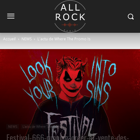
Accueil
NEWS
L'actu de Where The Promo Is
NEWS
L'actu de Where The Promo Is
Festival-666-running-order-et-vente-des-