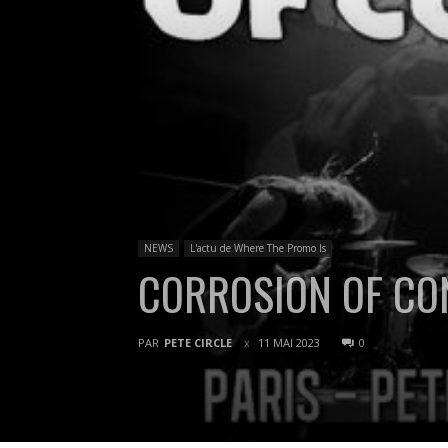
NEWS
L'actu de Where The Promo Is
CORROSION OF CONF
PAR
PETE CIRCLE
11 MAI 2023
0