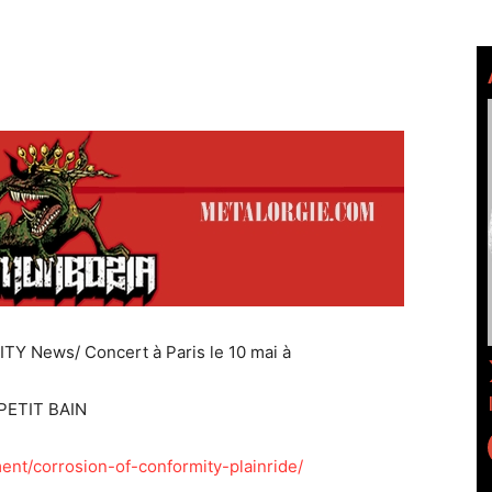
 News/ Concert à Paris le 10 mai à
PETIT BAIN
ment/corrosion-of-conformity-plainride/