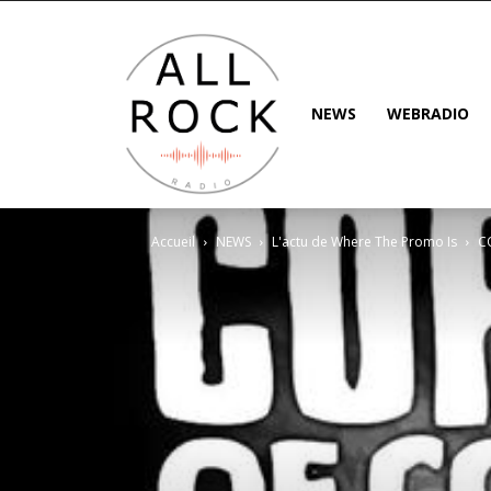
NEWS
WEBRADIO
Accueil
NEWS
L'actu de Where The Promo Is
C