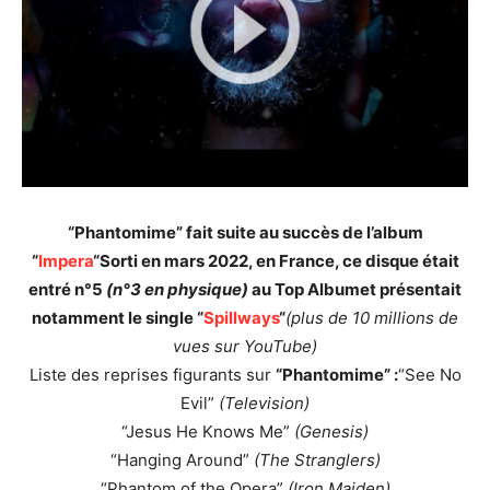
“Phantomime” fait suite au succès de l’album
“
Impera
“
Sorti en mars 2022, en France, ce disque était
entré
n°5
(n°3 en physique)
au Top Album
et présentait
notamment le single “
Spillways
“
(plus de 10 millions de
vues sur YouTube)
Liste des reprises figurants sur
“Phantomime” :
“See No
Evil”
(Television)
“Jesus He Knows Me”
(Genesis)
“Hanging Around”
(The Stranglers)
“Phantom of the Opera”
(Iron Maiden)