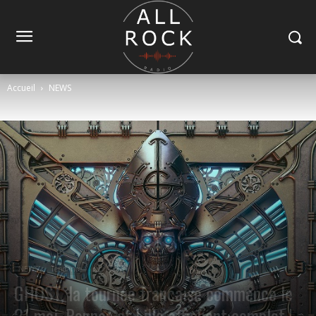
Accueil
NEWS
NEWS
Tendance
GHOST, la tournée française commence le
21 mai. Rennes et Lille affichent complet !