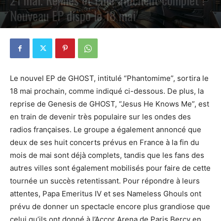
Nouveau EP dispo le 18 mai
PAR
PETE CIRCLE
3 MAI 2023
0
Le nouvel EP de GHOST, intitulé “Phantomime”, sortira le
18 mai prochain, comme indiqué ci-dessous. De plus, la
reprise de Genesis de GHOST, “Jesus He Knows Me”, est
en train de devenir très populaire sur les ondes des
radios françaises. Le groupe a également annoncé que
deux de ses huit concerts prévus en France à la fin du
mois de mai sont déjà complets, tandis que les fans des
autres villes sont également mobilisés pour faire de cette
tournée un succès retentissant. Pour répondre à leurs
attentes, Papa Emeritus IV et ses Nameless Ghouls ont
prévu de donner un spectacle encore plus grandiose que
celui qu’ils ont donné à l’Accor Arena de Paris Bercy en