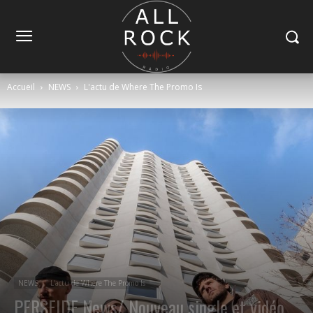
Accueil
NEWS
L'actu de Where The Promo Is
NEWS
L'actu de Where The Promo Is
PERSEIDE News/ Nouveau single et vidéo