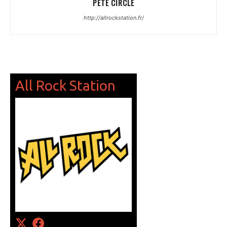
PETE CIRCLE
http://allrockstation.fr/