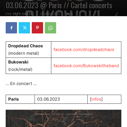
03.06.2023 @ Paris // Cartel concerts
PAR
PETE CIRCLE
29 MARS 2023
0
Dropdead Chaos
facebook.com/dropdeadchaos
(modern metal)
Bukowski
facebook.com/Bukowskitheband
(rock/metal)
… En concert …
Paris
03.06.2023
[
infos
]