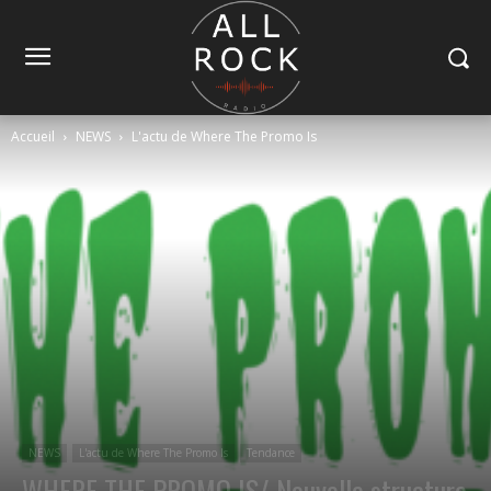
Accueil
NEWS
L'actu de Where The Promo Is
NEWS
L'actu de Where The Promo Is
Tendance
WHERE THE PROMO IS/ Nouvelle structure