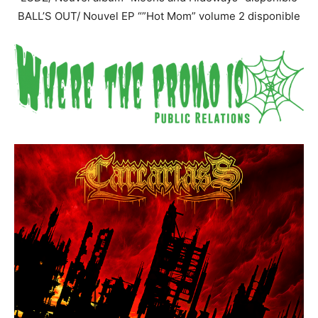
BALL’S OUT/ Nouvel EP “”Hot Mom” volume 2 disponible