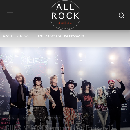
Accueil
NEWS
L'actu de Where The Promo Is
NEWS
L'actu de Where The Promo Is
GUNS N’ ROSES en concert à Paris le 13