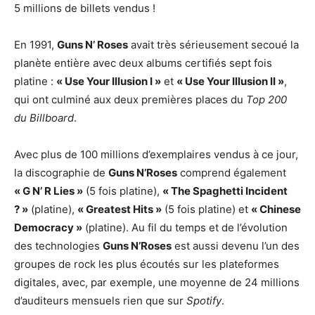
5 millions de billets vendus !
En 1991,
Guns N’ Roses
avait très sérieusement secoué la
planète entière avec deux albums certifiés sept fois
platine :
« Use Your Illusion I »
et
« Use Your Illusion II »
,
qui ont culminé aux deux premières places du
Top 200
du Billboard
.
Avec plus de 100 millions d’exemplaires vendus à ce jour,
la discographie de
Guns N’Roses
comprend également
« G N’ R Lies »
(5 fois platine),
« The Spaghetti Incident
? »
(platine),
« Greatest Hits »
(5 fois platine) et
« Chinese
Democracy »
(platine). Au fil du temps et de l’évolution
des technologies
Guns N’Roses
est aussi devenu l’un des
groupes de rock les plus écoutés sur les plateformes
digitales, avec, par exemple, une moyenne de 24 millions
d’auditeurs mensuels rien que sur
Spotify
.