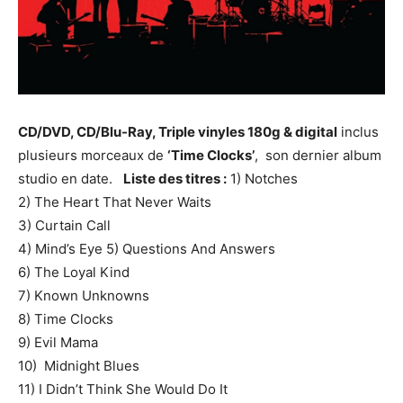
CD/DVD, CD/Blu-Ray, Triple vinyles 180g & digital
inclus
plusieurs morceaux de
‘Time Clocks’
, son dernier album
studio en date.
Liste des titres :
1) Notches
2) The Heart That Never Waits
3) Curtain Call
4) Mind’s Eye 5) Questions And Answers
6) The Loyal Kind
7) Known Unknowns
8) Time Clocks
9) Evil Mama
10) Midnight Blues
11) I Didn’t Think She Would Do It