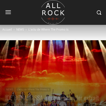
Accueil
NEWS
L'actu de Where The Promo Is
NEWS
L'actu de Where The Promo Is
JOE BONAMASSA, découvrez un 1er extrait
de son nouveau CD/DVD live ! A voir sur 4