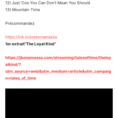
12) Just ‘Cos You Can Don’t Mean You Should
13) Mountain Time
Précommandez
https://lnk.to/joebonamassa
1er extrait“The Loyal Kind”
https://jbonamassa.com/streaming/talesoftime/theloy
alkind/?
utm_source=web&utm_medium=article&utm_campaig
n=tales_of_time