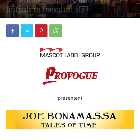
festivals en France cet été !
PAR
PETE CIRCLE
5 FÉVRIER 2023
0
présentent