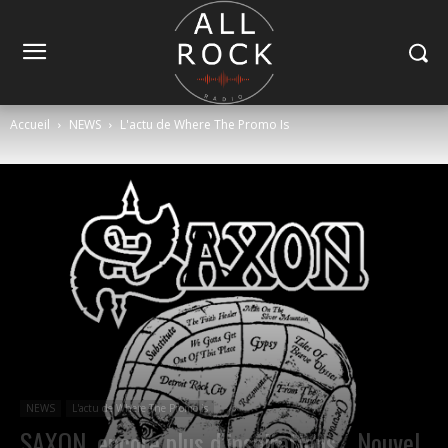
Accueil
NEWS
L'actu de Where The Promo Is
NEWS
L'actu de Where The Promo Is
SAXON, encore plus d’inspirations… Nouvel