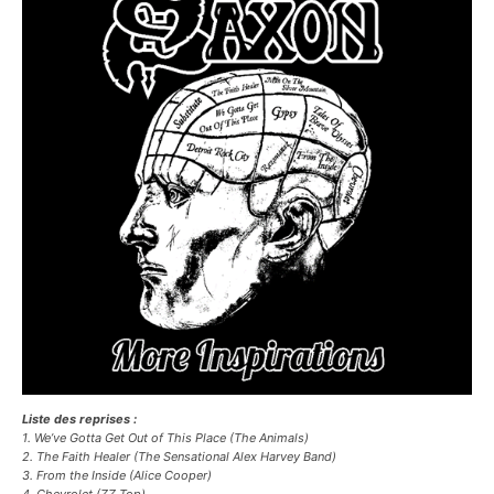
Liste des reprises :
1. We’ve Gotta Get Out of This Place
(The Animals)
2. The Faith Healer
(The Sensational Alex Harvey Band)
3. From the Inside
(Alice Cooper)