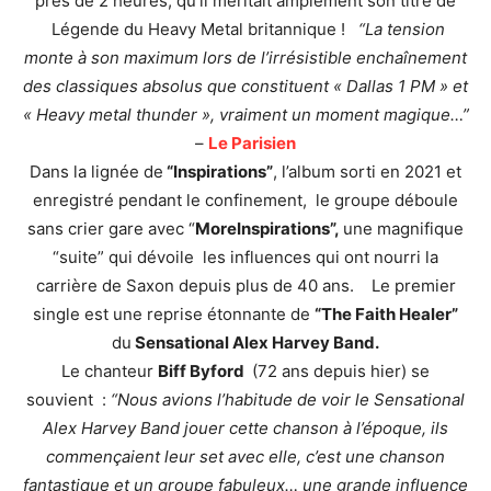
près de 2 heures, qu’il méritait amplement son titre de
Légende du Heavy Metal britannique !
“La tension
monte à son maximum lors de l’irrésistible enchaînement
des classiques absolus que constituent « Dallas 1 PM » et
« Heavy metal thunder », vraiment un moment magique…”
–
Le Parisien
Dans la lignée de
“Inspirations”
, l’album sorti en 2021 et
enregistré pendant le confinement, le groupe déboule
sans crier gare avec “
MoreInspirations”,
une magnifique
“suite” qui dévoile les influences qui ont nourri la
carrière de Saxon depuis plus de 40 ans. Le premier
single est une reprise étonnante de
“The Faith Healer”
du
Sensational Alex Harvey Band.
Le chanteur
Biff Byford
(72 ans depuis hier) se
souvient :
“Nous avions l’habitude de voir le Sensational
Alex Harvey Band jouer cette chanson à l’époque, ils
commençaient leur set avec elle, c’est une chanson
fantastique et un groupe fabuleux… une grande influence