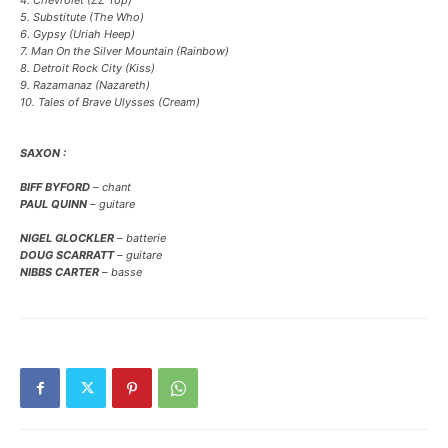
4. Chevrolet
(ZZ Top)
5. Substitute
(The Who)
6. Gypsy
(Uriah Heep)
7. Man On the Silver Mountain
(Rainbow)
8. Detroit Rock City
(Kiss)
9. Razamanaz
(Nazareth)
10. Tales of Brave Ulysses
(Cream)
SAXON :
BIFF BYFORD
–
chant
PAUL QUINN
–
guitare
NIGEL GLOCKLER
–
batterie
DOUG SCARRATT
– g
uitare
NIBBS CARTER
–
basse