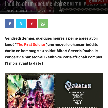
inédite et un documentaire
PAR
PETE CIRCLE
24 JANVIER 2023
0
Vendredi dernier, quelques heures à peine après avoir
lancé “
The First Soldier
“,une nouvelle chanson inédite
écrite en hommage au soldat Albert Séverin Roche,le
concert de Sabaton au Zénith de Paris affichait complet
!3 mois avant la date !