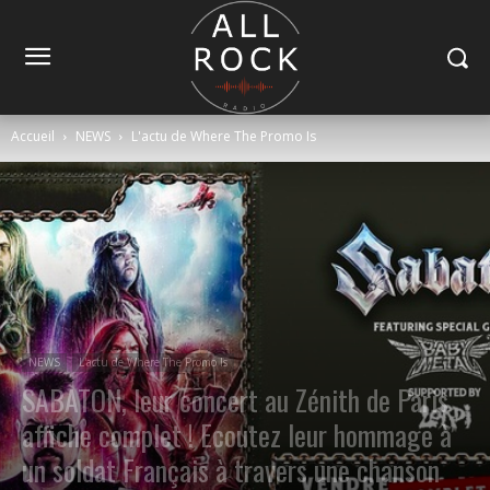
Accueil
NEWS
L'actu de Where The Promo Is
NEWS
L'actu de Where The Promo Is
SABATON, leur concert au Zénith de Paris
affiche complet ! Ecoutez leur hommage à
un soldat Français à travers une chanson