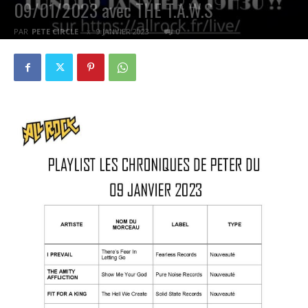
09/01/2023 avec THE T.A.W.S
PAR
PETE CIRCLE
9 JANVIER 2023
0