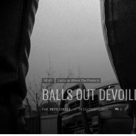
NEWS
L'actu de Where The Promo Is
BALLS OUT DÉVOIL
PAR
PETE CIRCLE
14 DÉCEMBRE 2022
0