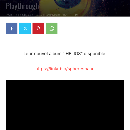
Playthrough
PAR
PETE CIRCLE
7 NOVEMBRE 2022
0
Leur nouvel album ” HELIOS” disponible
https://linkr.bio/spheresband