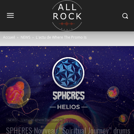
Accueil
NEWS
L'actu de Where The Promo Is
NEWS
L'actu de Where The Promo Is
SPHERES Nouveau “Spiritual Journey” drums