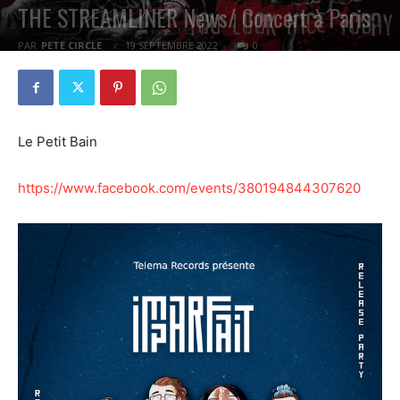
THE STREAMLINER News/ Concert à Paris
PAR
PETE CIRCLE
19 SEPTEMBRE 2022
0
Le Petit Bain
https://www.facebook.com/events/380194844307620