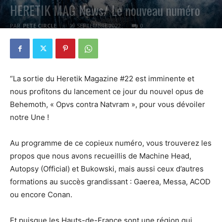
HERETIK MAG News/ Le nouveau numéro
PAR
PETE CIRCLE
19 SEPTEMBRE 2022
0
“La sortie du Heretik Magazine #22 est imminente et
nous profitons du lancement ce jour du nouvel opus de
Behemoth, « Opvs contra Natvram », pour vous dévoiler
notre Une !
Au programme de ce copieux numéro, vous trouverez les
propos que nous avons recueillis de Machine Head,
Autopsy (Official) et Bukowski, mais aussi ceux d’autres
formations au succès grandissant : Gaerea, Messa, ACOD
ou encore Conan.
Et puisque les Hauts-de-France sont une région qui