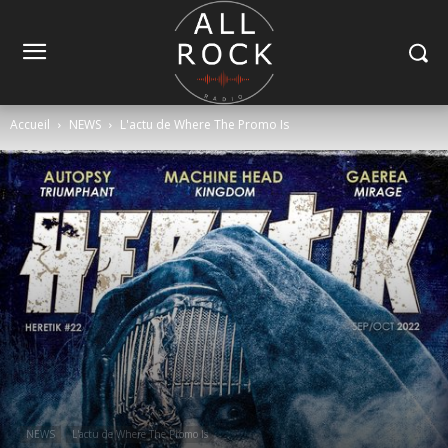
Accueil
NEWS
L'actu de Where The Promo Is
NEWS
L'actu de Where The Promo Is