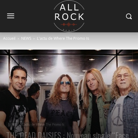
Accueil
NEWS
L'actu de Where The Promo Is
NEWS
L'actu de Where The Promo Is
THE DEAD DAISIES : Nouveau single “Face