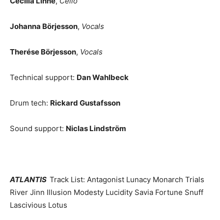
Cecilia Linné
,
Cello
Johanna Börjesson
,
Vocals
Therése Börjesson
,
Vocals
Technical support:
Dan Wahlbeck
Drum tech:
Rickard Gustafsson
Sound support:
Niclas Lindström
ATLANTIS
Track List: Antagonist Lunacy Monarch Trials
River Jinn Illusion Modesty Lucidity Savia Fortune Snuff
Lascivious Lotus