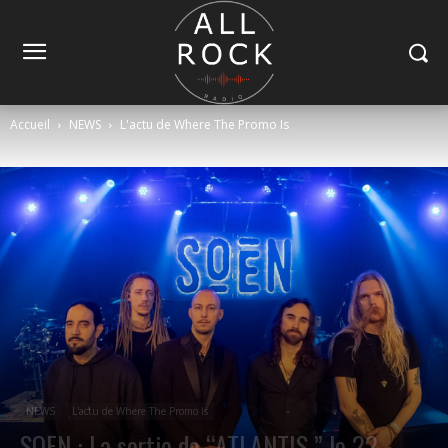
Accueil
NEWS
L'actu de Where The Promo Is
NEWS
L'actu de Where The Promo Is
SOEN : La sortie de “ATLANTIS ” le 22