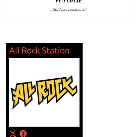
PETE CIRCLE
http://allrockstation.fr/