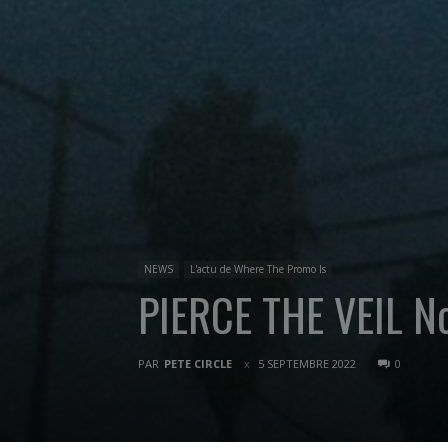
NEWS
L'actu de Where The Promo Is
PIERCE THE VEIL No
PAR
PETE CIRCLE
5 SEPTEMBRE 2022
0