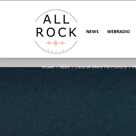
NEWS
WEBRADIO
Accueil
NEWS
L'actu de Where The Promo Is
PI