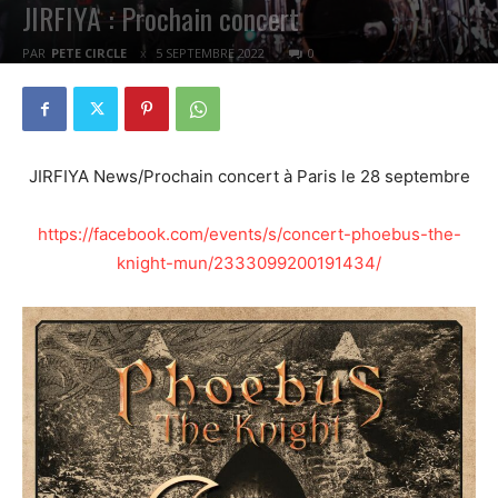
JIRFIYA : Prochain concert
PAR
PETE CIRCLE
5 SEPTEMBRE 2022
0
JIRFIYA News/Prochain concert à Paris le 28 septembre
https://facebook.com/events/s/concert-phoebus-the-
knight-mun/2333099200191434/