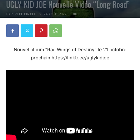
UGLY KID JOE Nouvelle Vidéo “Long Road”
PAR
PETE CIRCLE
24 AOÛT 2022
0
Nouvel album “Rad Wings of Destiny” le 21 octobre
prochain https://linktr.ee/uglykidjoe