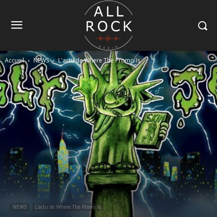
Accueil
NEWS
L'actu de Where The Promo Is
NEWS
L'actu de Where The Promo Is