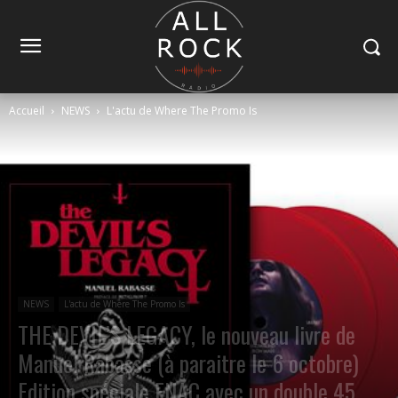
Accueil
NEWS
L'actu de Where The Promo Is
NEWS
L'actu de Where The Promo Is
THE DEVIL’S LEGACY, le nouveau livre de
Manuel Rabasse (à paraitre le 6 octobre)
Edition spéciale FNAC avec un double 45