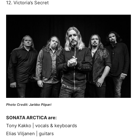
12. Victoria’s Secret
Photo Credit: Jarkko Piipari
SONATA ARCTICA are:
Tony Kakko | vocals & keyboards
Elias Viljanen | guitars