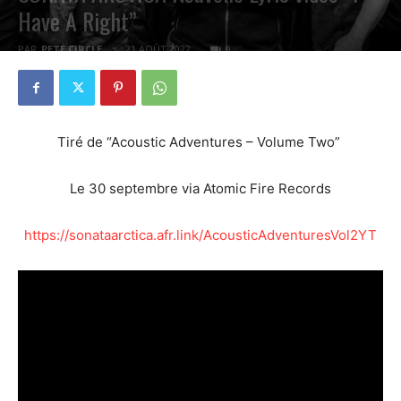
Have A Right”
PAR
PETE CIRCLE
21 AOÛT 2022
0
Tiré de “Acoustic Adventures – Volume Two”
Le 30 septembre via Atomic Fire Records
https://sonataarctica.afr.link/AcousticAdventuresVol2YT