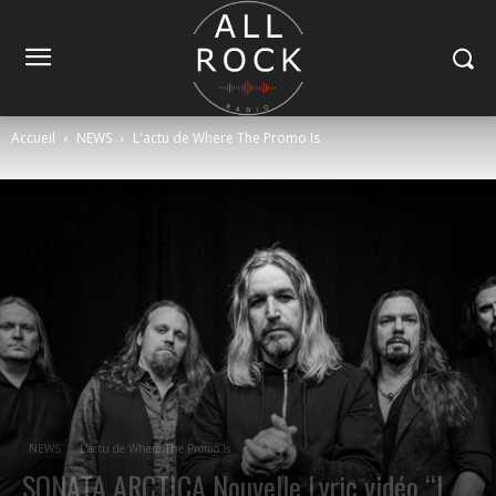
Accueil
NEWS
L'actu de Where The Promo Is
NEWS
L'actu de Where The Promo Is
SONATA ARCTICA Nouvelle Lyric vidéo “I