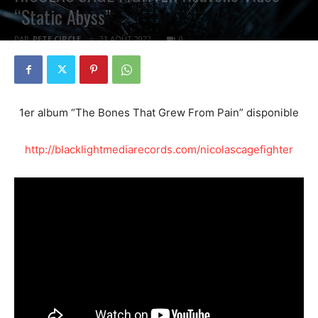
“Static Abyss”
PAR
PETE CIRCLE
21 AOÛT 2022
0
1er album “The Bones That Grew From Pain” disponible
http://blacklightmediarecords.com/nicolascagefighter