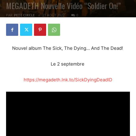
MEGADETH Nouvelle Vidéo “Soldier On!”
PAR
PETE CIRCLE
21 AOÛT 2022
0
Nouvel album The Sick, The Dying… And The Dead!
Le 2 septembre
https://megadeth.lnk.to/SickDyingDeadID