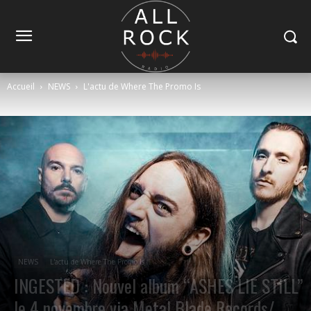
Accueil
NEWS
L'actu de Where The Promo Is
NEWS
L'actu de Where The Promo Is
INGESTED : Nouvel album “ASHES LIE STILL”
le 4 novembre via Metal Blade Records/