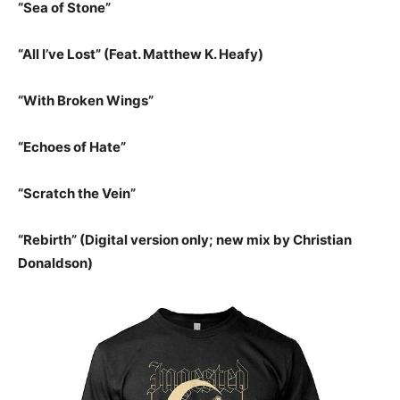
“Sea of Stone”
“All I’ve Lost” (Feat. Matthew K. Heafy)
“With Broken Wings”
“Echoes of Hate”
“Scratch the Vein”
“Rebirth” (Digital version only; new mix by Christian
Donaldson)