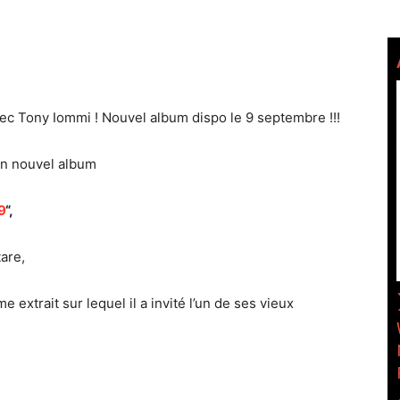
c Tony Iommi ! Nouvel album dispo le 9 septembre !!!
son nouvel album
9
“,
tare,
xtrait sur lequel il a invité l’un de ses vieux