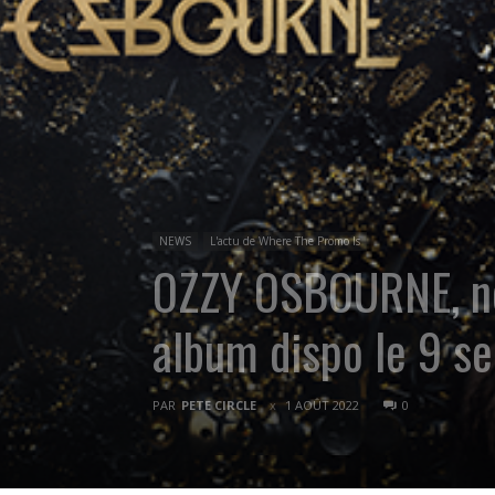
NEWS
L'actu de Where The Promo Is
OZZY OSBOURNE, nou
album dispo le 9 se
PAR
PETE CIRCLE
1 AOÛT 2022
0