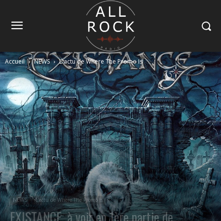
Accueil
NEWS
L'actu de Where The Promo Is
NEWS
L'actu de Where The Promo Is
EXISTANCE, à voir en 1ère partie de