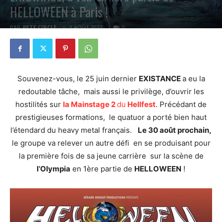
HELLOWEEN à Paris !
PAR
PETE CIRCLE
1 AOÛT 2022
0
Souvenez-vous, le 25 juin dernier
EXISTANCE
a eu la
redoutable tâche, mais aussi le privilège, d’ouvrir les
hostilités sur
la Mainstage 2
du
Hellfest
. Précédant de
prestigieuses formations, le quatuor a porté bien haut
l’étendard du heavy metal français.
Le 30 août prochain,
le groupe va relever un autre défi en se produisant pour
la première fois de sa jeune carrière sur la scène de
l’Olympia
en 1ère partie de
HELLOWEEN
!