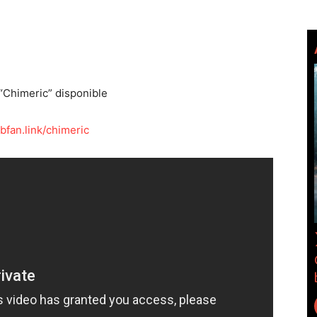
“Chimeric” disponible
/bfan.link/chimeric