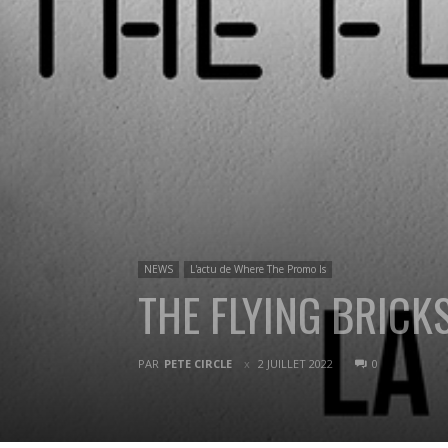
NEWS
L'actu de Where The Promo Is
THE FLYING BRICKS
PAR
PETE CIRCLE
2 JUILLET 2022
0