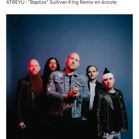
ATREYU : “Baptize” Sullivan King Remix en écoute