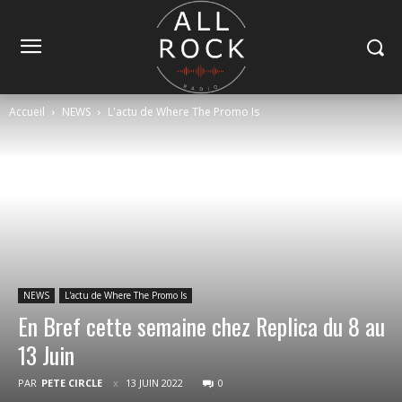
Accueil
NEWS
L'actu de Where The Promo Is
NEWS
L'actu de Where The Promo Is
En Bref cette semaine chez Replica du 8 au
13 Juin
PAR
PETE CIRCLE
13 JUIN 2022
0