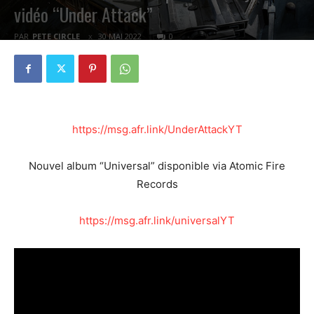
vidéo “Under Attack”
PAR
PETE CIRCLE
30 MAI 2022
0
https://msg.afr.link/UnderAttackYT
Nouvel album “Universal” disponible via Atomic Fire
Records
https://msg.afr.link/universalYT