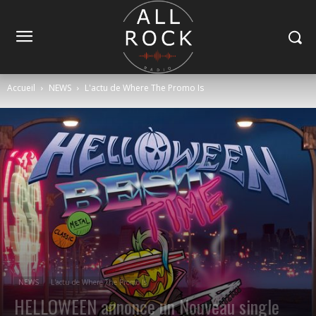
Accueil
NEWS
L'actu de Where The Promo Is
NEWS
L'actu de Where The Promo Is
HELLOWEEN annonce un Nouveau single