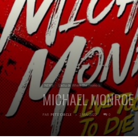
NEWS
L'actu de Where The Promo Is
MICHAEL MONROE Nou
PAR
PETE CIRCLE
2 MAI 2022
0