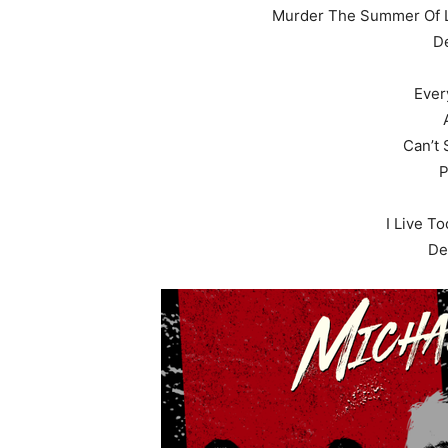
Murder The Summer Of L
De
Ever
Can’t 
P
I Live T
De