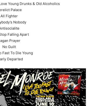
ove Young Drunks & Old Alcoholics
relict Palace
All Fighter
ybody’s Nobody
Antisocialite
Stop Falling Apart
agan Prayer
No Guilt
oo Fast To Die Young
arly Departed