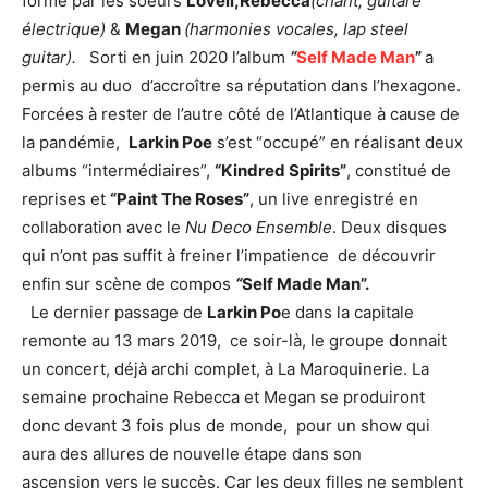
formé par les soeurs
Lovell,Rebecca
(chant, guitare
électrique)
&
Megan
(harmonies vocales, lap steel
guitar).
Sorti en juin 2020 l’album
“
Self Made Ma
n
”
a
permis au duo d’accroître sa réputation dans l’hexagone.
Forcées à rester de l’autre côté de l’Atlantique à cause de
la pandémie,
Larkin Poe
s’est “occupé” en réalisant deux
albums “intermédiaires”,
“Kindred Spirits”
, constitué de
reprises et
“Paint The Roses”
, un live enregistré en
collaboration avec le
Nu Deco Ensemble
. Deux disques
qui n’ont pas suffit à freiner l’impatience de découvrir
enfin sur scène de compos
“
Self Made Man”.
Le dernier passage de
Larkin Po
e dans la capitale
remonte au 13 mars 2019, ce soir-là, le groupe donnait
un concert, déjà archi complet, à La Maroquinerie. La
semaine prochaine Rebecca et Megan se produiront
donc devant 3 fois plus de monde, pour un show qui
aura des allures de nouvelle étape dans son
ascension vers le succès. Car les deux filles ne semblent