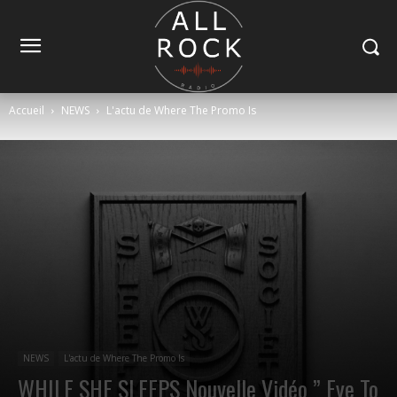
Accueil
NEWS
L'actu de Where The Promo Is
NEWS
L'actu de Where The Promo Is
WHILE SHE SLEEPS Nouvelle Vidéo ” Eye To