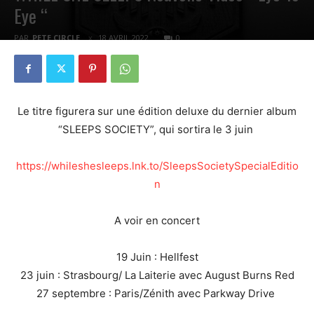
Eye “
PAR
PETE CIRCLE
18 AVRIL 2022
0
Le titre figurera sur une édition deluxe du dernier album
“SLEEPS SOCIETY”, qui sortira le 3 juin
https://whileshesleeps.lnk.to/SleepsSocietySpecialEditio
n
A voir en concert
19 Juin : Hellfest
23 juin : Strasbourg/ La Laiterie avec August Burns Red
27 septembre : Paris/Zénith avec Parkway Drive