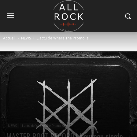
Accueil
NEWS
L'actu de Where The Promo Is
NEWS
L'actu de Where The Promo Is
MASTER BOOT RECORD ! Nouveau single