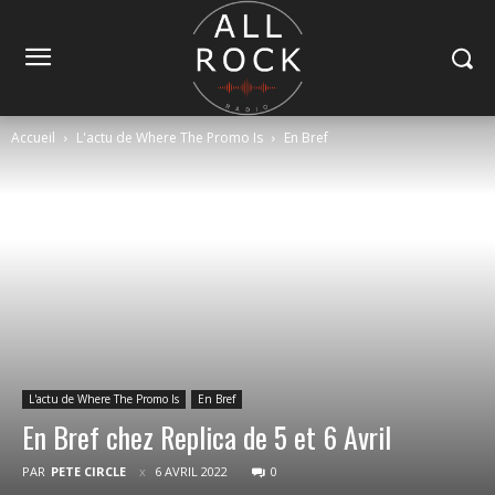
Accueil
L'actu de Where The Promo Is
En Bref
L'actu de Where The Promo Is
En Bref
En Bref chez Replica de 5 et 6 Avril
PAR
PETE CIRCLE
6 AVRIL 2022
0