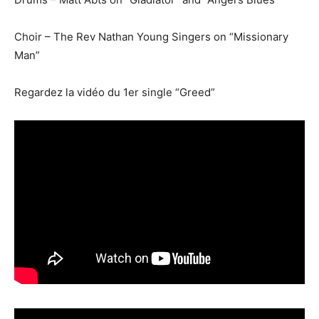
Choir – The Rev Nathan Young Singers on “Missionary
Man”
Regardez la vidéo du 1er single “Greed”