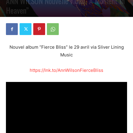
ANN WILSON Nouvelle vidéo “A Moment In
Heaven”
PAR
PETE CIRCLE
29 MARS 2022
0
Nouvel album “Fierce Bliss” le 29 avril via Sliver Lining
Music
https://lnk.to/AnnWilsonFierceBliss