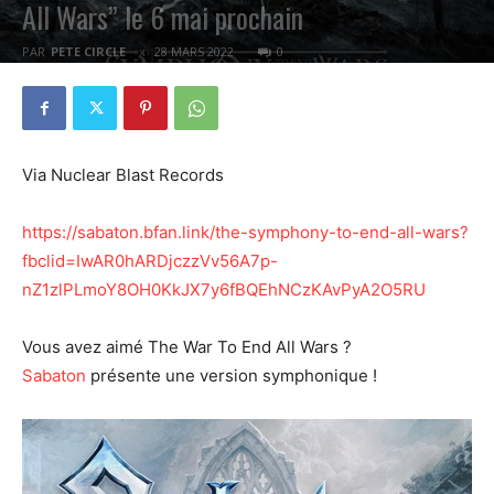
All Wars” le 6 mai prochain
PAR
PETE CIRCLE
28 MARS 2022
0
Via Nuclear Blast Records
https://sabaton.bfan.link/the-symphony-to-end-all-wars?
fbclid=IwAR0hARDjczzVv56A7p-
nZ1zlPLmoY8OH0KkJX7y6fBQEhNCzKAvPyA2O5RU
Vous avez aimé The War To End All Wars ?
Sabaton
présente une version symphonique !