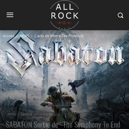
Accueil
NEWS
L'actu de Where The Promo Is
NEWS
L'actu de Where The Promo Is
SABATON Sortie de “The Symphony To End