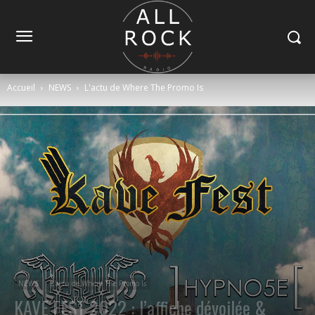
Accueil
NEWS
L'actu de Where The Promo Is
NEWS
L'actu de Where The Promo Is
KAVE FEST 2022 : l’affiche dévoilée &