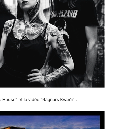
c House” et la vidéo “Ragnars Kvæði” :