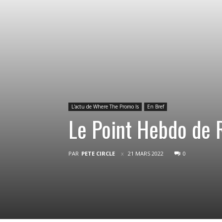
L'actu de Where The Promo Is
En Bref
Le Point Hebdo de 
PAR
PETE CIRCLE
21 MARS 2022
0