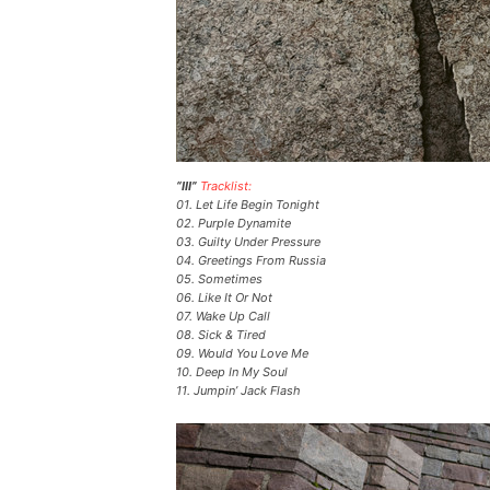
“III”
Tracklist:
01. Let Life Begin Tonight
02. Purple Dynamite
03. Guilty Under Pressure
04. Greetings From Russia
05. Sometimes
06. Like It Or Not
07. Wake Up Call
08. Sick & Tired
09. Would You Love Me
10. Deep In My Soul
11. Jumpin’ Jack Flash