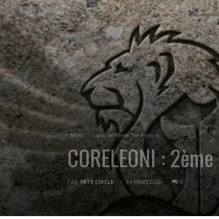
NEWS
L'actu de Where The Promo Is
CORELEONI : 2ème s
PAR
PETE CIRCLE
14 MARS 2022
0