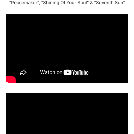
“Peacemaker”, “Shining Of Your Soul” & “Seventh Sun”