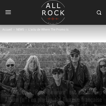
Accueil
NEWS
L'actu de Where The Promo Is
NEWS
L'actu de Where The Promo Is
SCORPIONS “Rock Believer” est n°2 du Top
Album (n°1 en physique) ! Tournée française