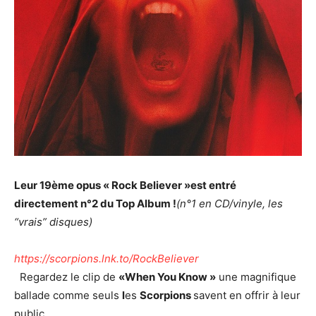
Leur 19ème opus « Rock Believer »est entré
directement n°2 du Top Album !
(n°1 en CD/vinyle, les
“vrais” disques)
https://scorpions.lnk.to/RockBeliever
Regardez le clip de
«When You Know »
une magnifique
ballade comme seuls
l
es
Scorpions
savent en offrir à leur
public