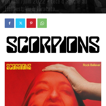
en mai /juin 2022 + tête d’affiche au
Hellfest. Vu à Taratata…
PAR
PETE CIRCLE
8 MARS 2022
0