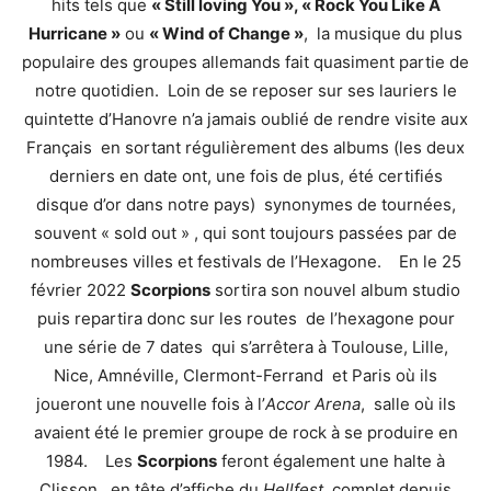
hits tels que
« Still loving You », « Rock You Like A
Hurricane »
ou
« Wind of Change »
, la musique du plus
populaire des groupes allemands fait quasiment partie de
notre quotidien. Loin de se reposer sur ses lauriers le
quintette d’Hanovre n’a jamais oublié de rendre visite aux
Français en sortant régulièrement des albums (les deux
derniers en date ont, une fois de plus, été certifiés
disque d’or dans notre pays) synonymes de tournées,
souvent « sold out » , qui sont toujours passées par de
nombreuses villes et festivals de l’Hexagone. En le 25
février 2022
Scorpions
sortira son nouvel album studio
puis repartira donc sur les routes de l’hexagone pour
une série de 7 dates qui s’arrêtera à Toulouse, Lille,
Nice, Amnéville, Clermont-Ferrand et Paris où ils
joueront une nouvelle fois à l’
Accor Arena
, salle où ils
avaient été le premier groupe de rock à se produire en
1984. Les
Scorpions
feront également une halte à
Clisson, en tête d’affiche du
Hellfest
, complet depuis