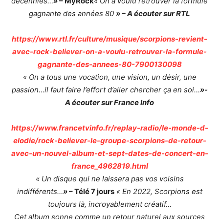
décennies…
»
– MyRock
« On a voulu retrouver la formule
gagnante des années 80
» – A écouter sur RTL
https://www.rtl.fr/culture/musique/scorpions-revient-
avec-rock-believer-on-a-voulu-retrouver-la-formule-
gagnante-des-annees-80-7900130098
« On a tous une vocation, une vision, un désir, une
passion…il faut faire l’effort d’aller chercher ça en soi…
»-
A écouter sur France Info
https://www.francetvinfo.fr/replay-radio/le-monde-d-
elodie/rock-believer-le-groupe-scorpions-de-retour-
avec-un-nouvel-album-et-sept-dates-de-concert-en-
france_4962819.html
« Un disque qui ne laissera pas vos voisins
indifférents…
»
– Télé 7 jours
« En 2022, Scorpions est
toujours là, incroyablement créatif…
Cet album sonne comme un retour naturel aux sources