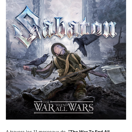
A travers les 11 morceaux de
“The
War To End All