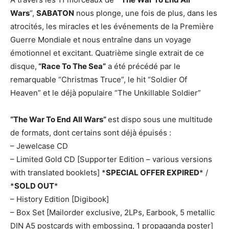
Wars
“,
SABATON
nous plonge, une fois de plus, dans les
atrocités, les miracles et les événements de la Première
Guerre Mondiale et nous entraîne dans un voyage
émotionnel et excitant. Quatrième single extrait de ce
disque,
“Race To The Sea”
a été précédé par le
remarquable “Christmas Truce”, le hit “Soldier Of
Heaven” et le déjà populaire “The Unkillable Soldier”
“The War To End All Wars”
est dispo sous une multitude
de formats, dont certains sont déjà épuisés :
– Jewelcase CD
– Limited Gold CD [Supporter Edition – various versions
with translated booklets] *
SPECIAL OFFER EXPIRED
* /
*
SOLD OUT
*
– History Edition [Digibook]
– Box Set [Mailorder exclusive, 2LPs, Earbook, 5 metallic
DIN A5 postcards with embossing, 1 propaganda poster]