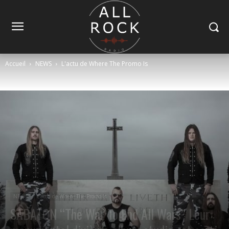
Accueil
NEWS
L'actu de Where The Promo Is
NEWS
L'actu de Where The Promo Is
SABATON “The War To End All Wars” Leur